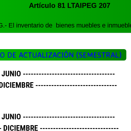
Artículo 81 LTAIPEG 207
.- El inventario de bienes muebles e inmueb
O DE ACTUALIZACIÓN (SEMESTRAL)
UNIO​ -----------------------------------
DICIEMBRE -------------------------------
UNIO​ -----------------------------------
 DICIEMBRE ------------------------------